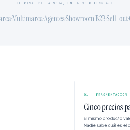
EL CANAL DE LA MODA, EN UN SOLO LENGUAJE
ca
·
Multimarca
·
Agentes
·
Showroom B2B
·
Sell-out
·
Cat
01 · FRAGMENTACIÓN
Cinco precios p
El mismo producto vale
Nadie sabe cuál es el 