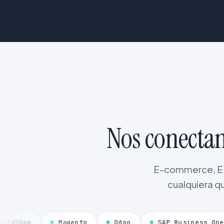
Nos conectam
E-commerce, ERP
cualquiera qu
Magento
Odoo
SAP Business One
Dy