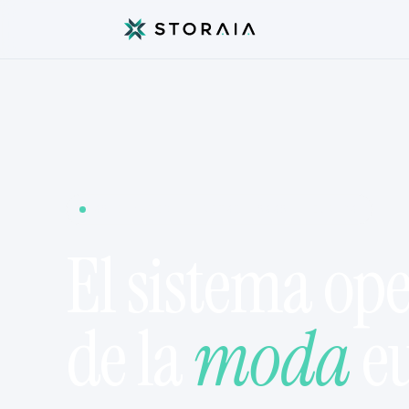
FASHION-TECH · RETAIL SAAS · EUROPA
El sistema ope
de la
moda
eu