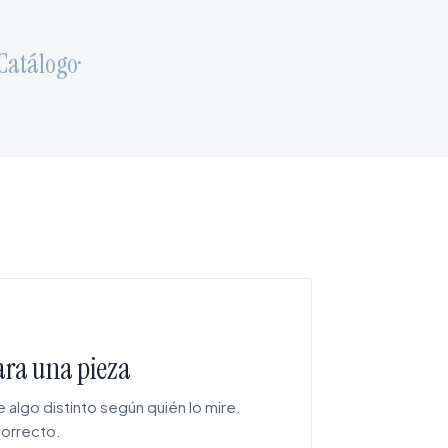
álogo
·
ara una pieza
 algo distinto según quién lo mire.
correcto.