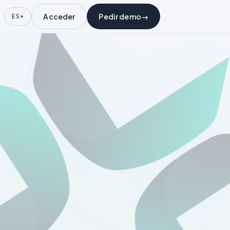
Acceder
Pedir demo
→
ES
▾