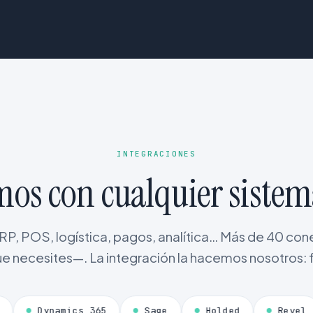
INTEGRACIONES
os con cualquier sistem
, POS, logística, pagos, analítica… Más de 40 cone
e necesites—. La integración la hacemos nosotros: f
namics 365
Sage
Holded
Revel
Lig