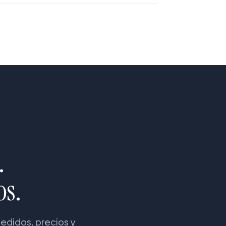
.
os.
pedidos, precios y