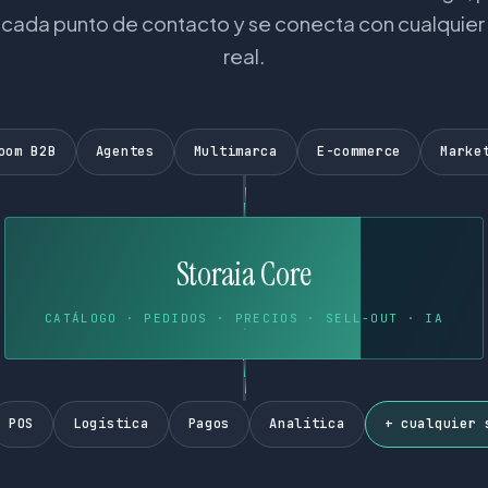
 a cada punto de contacto y se conecta con cualquier
real.
oom B2B
Agentes
Multimarca
E-commerce
Marke
Storaia Core
CATÁLOGO · PEDIDOS · PRECIOS · SELL-OUT · IA
POS
Logística
Pagos
Analítica
+ cualquier 