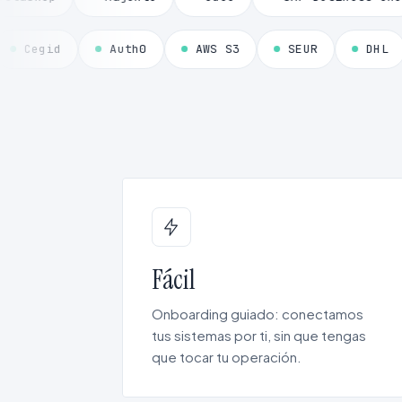
ytics
Cegid
Auth0
AWS S3
SEUR
Fácil
Onboarding guiado: conectamos
tus sistemas por ti, sin que tengas
que tocar tu operación.