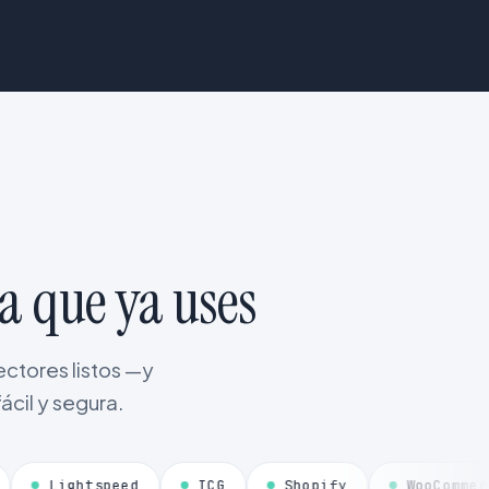
a que ya uses
ctores listos —y
ácil y segura.
htspeed
ICG
Shopify
WooCommerce